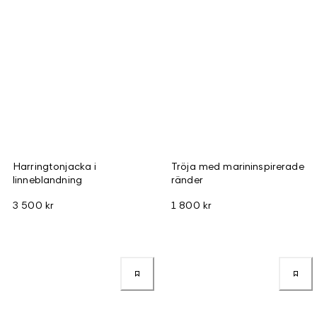
Harringtonjacka i
Tröja med marininspirerade
linneblandning
ränder
3 500 kr
1 800 kr