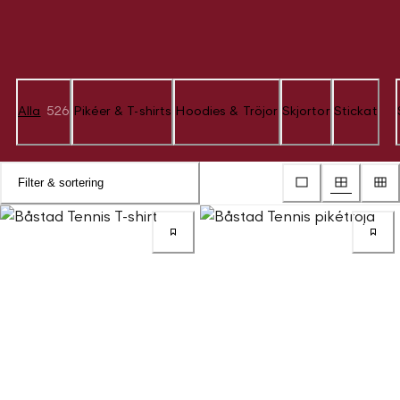
Alla
526
Pikéer & T-shirts
Hoodies & Tröjor
Skjortor
Stickat
Filter & sortering