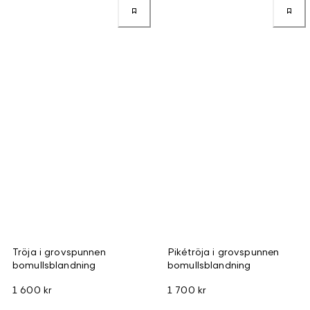
Tröja i grovspunnen
Pikétröja i grovspunnen
bomullsblandning
bomullsblandning
1 600 kr
1 700 kr