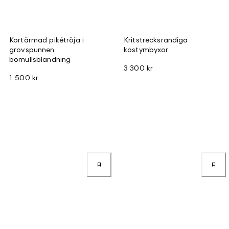
Kortärmad pikétröja i
Kritstrecksrandiga
grovspunnen
kostymbyxor
bomullsblandning
3 300 kr
1 500 kr