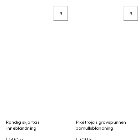
Randig skjorta i
Pikétröja i grovspunnen
linneblandning
bomullsblandning
1 500 kr
1 700 kr