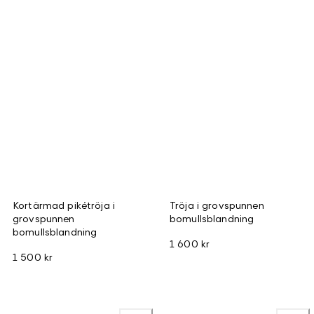
Kortärmad pikétröja i
Tröja i grovspunnen
grovspunnen
bomullsblandning
bomullsblandning
1 600 kr
1 500 kr