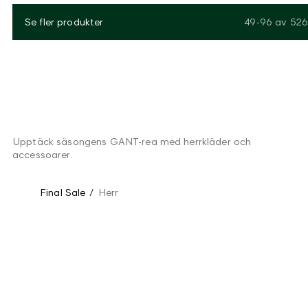
Se fler produkter
49-96
av
526
Upptäck säsongens GANT-rea med herrkläder och
accessoarer.
Final Sale
/
Herr