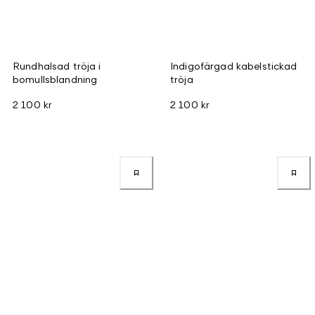
Rundhalsad tröja i
Indigofärgad kabelstickad
bomullsblandning
tröja
2 100 kr
2 100 kr