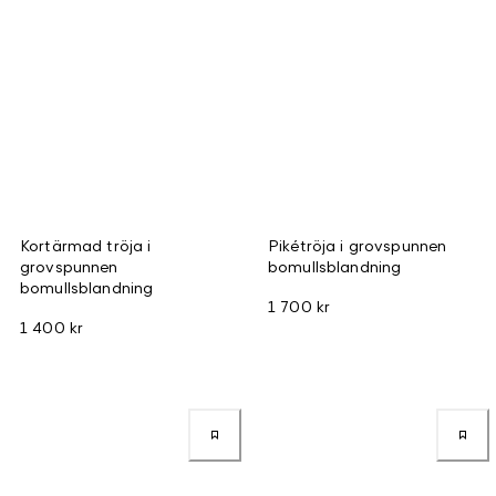
Kortärmad tröja i
Pikétröja i grovspunnen
grovspunnen
bomullsblandning
bomullsblandning
1 700 kr
1 400 kr