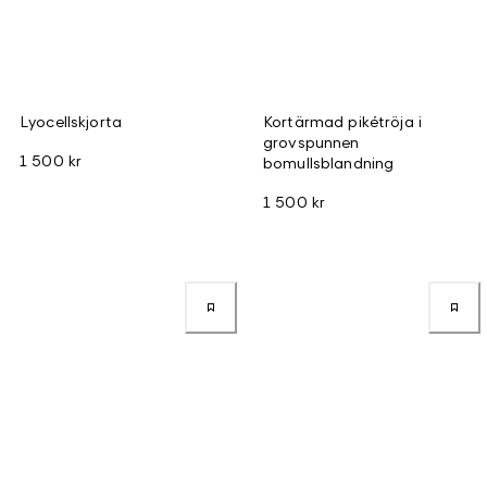
Lyocellskjorta
Kortärmad pikétröja i
grovspunnen
1 500 kr
bomullsblandning
1 500 kr