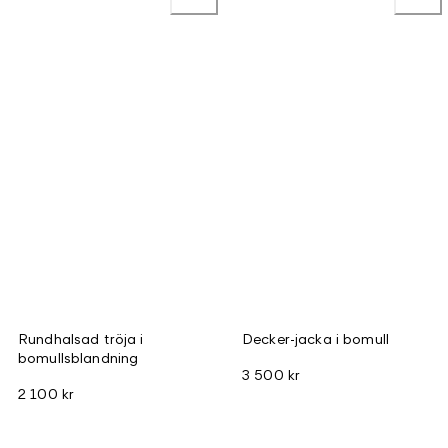
Rundhalsad tröja i
Decker-jacka i bomull
bomullsblandning
3 500 kr
2 100 kr