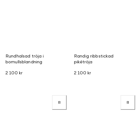
Rundhalsad tröja i
Randig ribbstickad
bomullsblandning
pikétröja
2 100 kr
2 100 kr