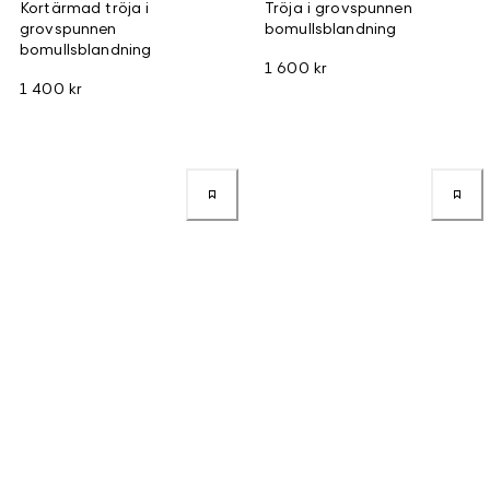
Kortärmad tröja i
Tröja i grovspunnen
grovspunnen
bomullsblandning
bomullsblandning
1 600 kr
1 400 kr