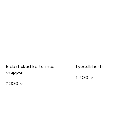
Ribbstickad kofta med
Lyocellshorts
knappar
1 400 kr
2 300 kr