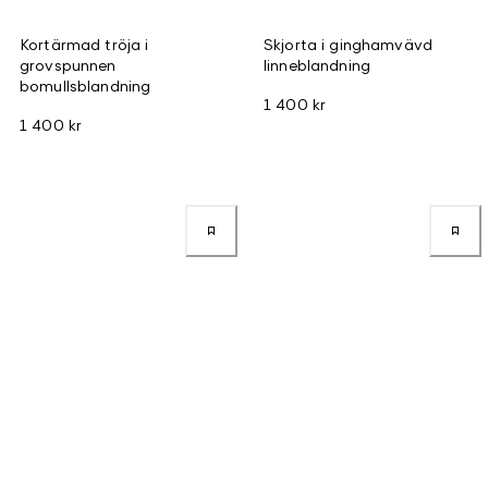
Kortärmad tröja i
Skjorta i ginghamvävd
grovspunnen
linneblandning
bomullsblandning
1 400 kr
1 400 kr