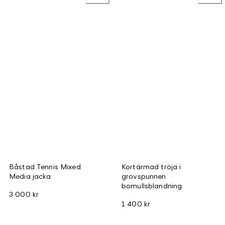
Båstad Tennis Mixed
Kortärmad tröja i
Media jacka
grovspunnen
bomullsblandning
3 000 kr
1 400 kr