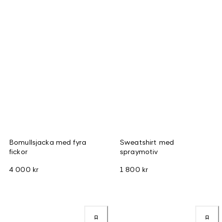
Bomullsjacka med fyra
Sweatshirt med
fickor
spraymotiv
4 000 kr
1 800 kr