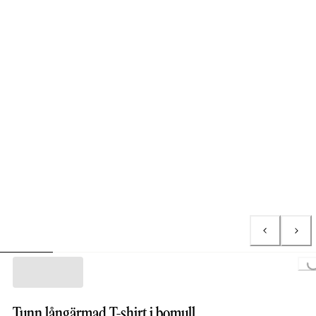
Loading.
Tunn långärmad T-shirt i bomull