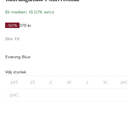
Bli medlem, få 10% extra
-50%
375 kr
Slim Fit
Evening Blue
Välj storlek
XXS
XS
S
M
L
XL
XXL
XXXL