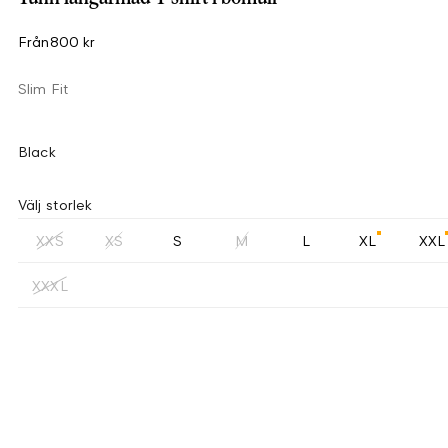
Från
800 kr
Slim Fit
Black
Välj storlek
XXS
XS
S
M
L
XL
XXL
XXXL