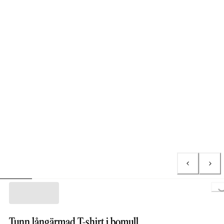
Loa
Tunn långärmad T-shirt i bomull