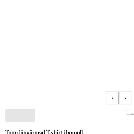
Lo
Tunn långärmad T-shirt i bomull