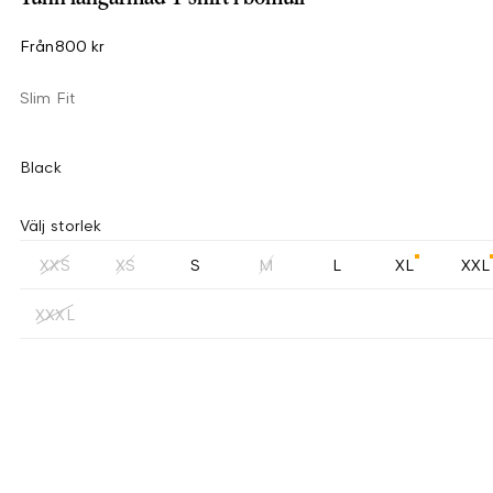
Från
800 kr
Slim Fit
Black
Välj storlek
XXS
XS
S
M
L
XL
XXL
XXXL