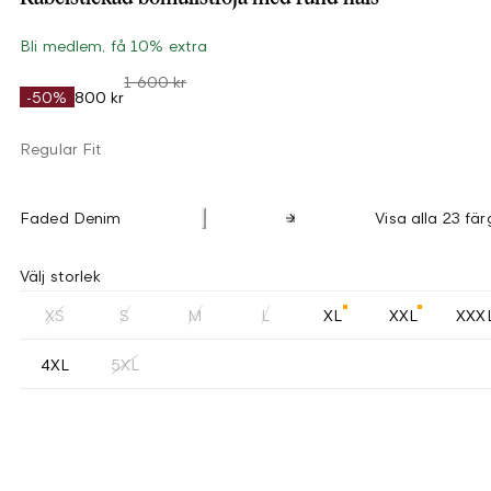
Bli medlem, få 10% extra
1 600 kr
-50%
800 kr
Regular Fit
Faded Denim
Visa alla 23 fär
Välj storlek
XS
S
M
L
XL
XXL
XXX
4XL
5XL