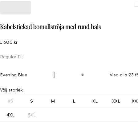
Kabelstickad bomullströja med rund hals
1 600 kr
Regular Fit
Evening Blue
Visa alla 23 f
Välj storlek
XS
S
M
L
XL
XXL
XX
4XL
5XL