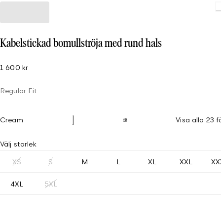
Kabelstickad bomullströja med rund hals
1 600 kr
Regular Fit
Cream
Visa alla 23 f
Välj storlek
XS
S
M
L
XL
XXL
XX
4XL
5XL